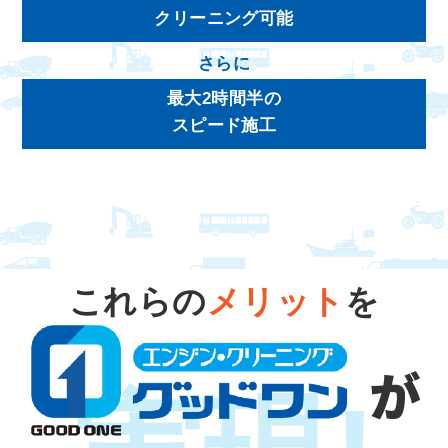
クリーニング可能
さらに
最大2時間半の
スピード施工
これらの
メリット
を