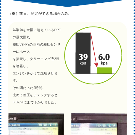
（※）前日、測定ができる場合のみ。
基準値を大幅に超えているDPF
の最大排気
差圧39kPaの車両の差圧センサ
ーにホース
を接続し、クリーニング液2種
を噴霧し、
エンジンをかけて燃焼させま
す。
その間たった2時間。
改めて差圧をチェックすると
6.0kpaにまで下がりました。