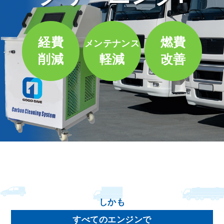
経費
燃費
メンテナンス
削減
軽減
改善
しかも
すべてのエンジンで