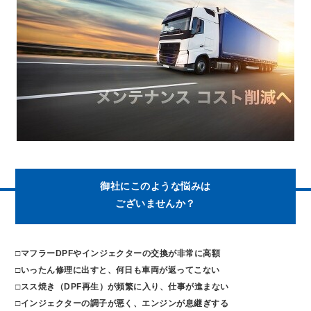
御社にこのような悩みは
ございませんか？
□
マフラーDPFやインジェクターの交換が非常に高額
□
いったん修理に出すと、何日も車両が返ってこない
□
スス焼き（DPF再生）が頻繁に入り、仕事が進まない
□
インジェクターの調子が悪く、エンジンが息継ぎする