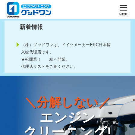
MENU
トップページ
新着情報
仕組み
（株）グッドワンは、ドイツメーカーERC日本輸
入総代理店です。
事例を見る
★祝開業！ 続々開業。
よくある質問
代理店リストをご覧ください。
会社概要
代理店リスト
＼分解しない／
お問い合わせ
エンジン
クリーニング!